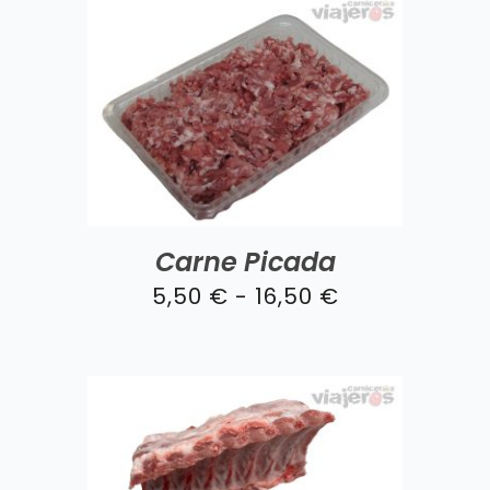
era:
es:
115,00 €.
109,99 €.
Carne Picada
Rango
5,50
€
-
16,50
€
de
precios:
desde
5,50 €