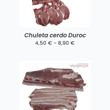
hasta
16,50 €
Chuleta cerdo Duroc
Rango
4,50
€
-
8,90
€
de
precios:
desde
4,50 €
hasta
8,90 €