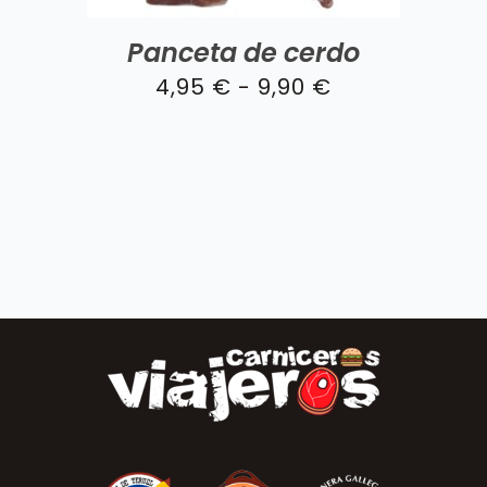
Panceta de cerdo
Rango
4,95
€
-
9,90
€
de
precios:
desde
4,95 €
hasta
9,90 €