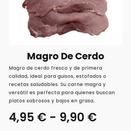
BLOG
CONTACTO
CARRITO
Magro De Cerdo
Magro de cerdo fresco y de primera
MI CUENTA
calidad, ideal para guisos, estofados o
recetas saludables. Su carne magra y
versátil es perfecta para quienes buscan
platos sabrosos y bajos en grasa.
Rang
4,95
€
-
9,90
€
de