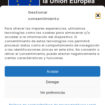
Gestionar
consentimiento
Financiado por KIT DIGITAL
Para ofrecer las mejores experiencias, utilizamos
tecnologías como las cookies para almacenar y/o
acceder a la información del dispositivo. El
consentimiento de estas tecnologías nos permitirá
procesar datos como el comportamiento de navegación
o las identificaciones únicas en este sitio. No consentir o
retirar el consentimiento, puede afectar negativamente a
ciertas características y funciones.
Aceptar
© Copyright 2026| Carniceros Viajeros | Desarrollado por
Idea Consulting
| Todos los derechos reservados |
Aviso
Denegar
Legal
|
Política de privacidad
|
Política de cookies
|
Declaración de accesibilidad
|
Mapa de sitio web
Ver preferencias
Política de cookies
Política de privacidad
Aviso Legal