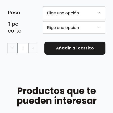
preci
Peso

desd
Tipo
4,95 

corte
hasta
Añadir al carrito
9,90 
Magro
de
cerdo
cantidad
Productos que te
pueden interesar