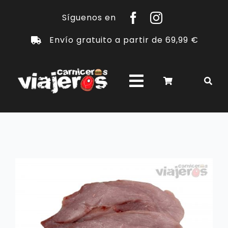
Saltar
Síguenos en
al
Envío gratuito a partir de 69,99 €
contenido
Toggle
Navigation
PRODUCTOS
CHULETONES
SOBRE NOSOTROS
FOODTRUCKS