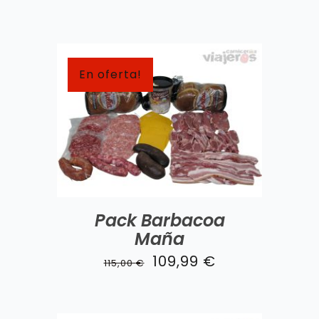
En oferta!
Pack Barbacoa
Maña
El
El
109,99
€
115,00
€
precio
precio
original
actual