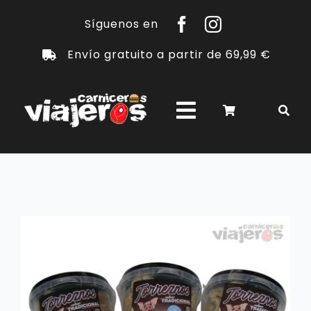
Saltar
Síguenos en
al
Envío gratuito a partir de 69,99 €
contenido
Toggle
Navigation
PRODUCTOS
CHULETONES
SOBRE NOSOTROS
FOODTRUCKS