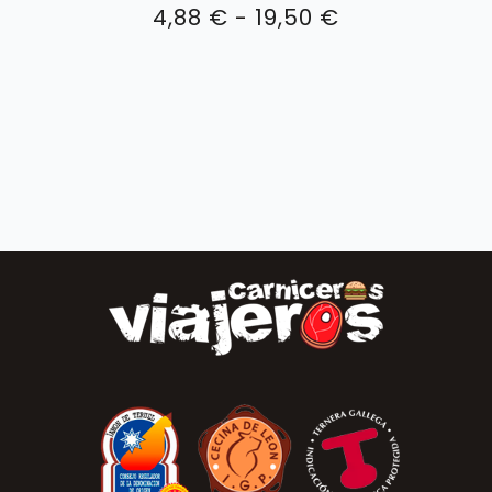
Rango
4,88
€
-
19,50
€
de
precios:
desde
4,88 €
hasta
19,50 €