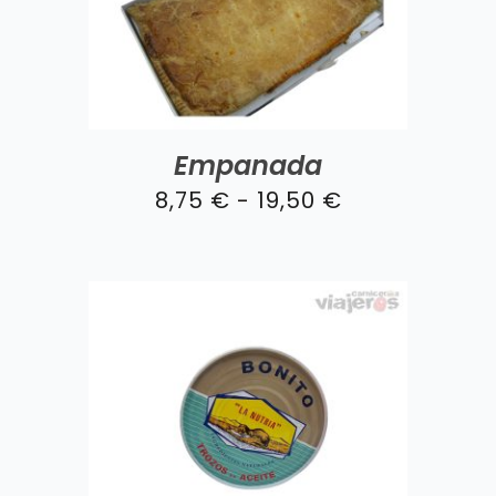
Empanada
Rango
8,75
€
-
19,50
€
de
precios:
desde
8,75 €
hasta
19,50 €